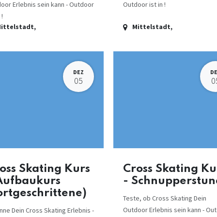
oor Erlebnis sein kann - Outdoor
Outdoor ist in !
 !
ittelstadt
,
Mittelstadt
,
DEZ
D
05
0
oss Skating Kurs
Cross Skating Ku
Aufbaukurs
- Schnupperstu
ortgeschrittene)
Teste, ob Cross Skating Dein
Outdoor Erlebnis sein kann - Ou
nne Dein Cross Skating Erlebnis -