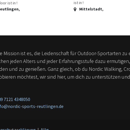
ist in !
or ist in !
eutlingen
,
Mittelstadt
,
 Mission ist es, die Leidenschaft für Outdoor-Sportarten z
hen jeden Alters und jeder Erfahrungsstufe dazu ermutigen,
den und zu genießen. Ganz gleich, ob du Nordic Walking, Cr
bieren möchtest, wir sind hier, um dich zu unterstützen und 
9 7121 4348050
fo@nordic-sports-reutlingen.de
nschutzerklärung
​​ |
Allg.