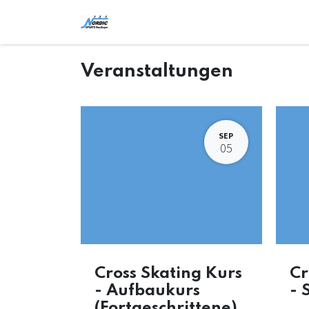
Zum Inhalt springen
Home
Shop
Veranstaltungen
K
Veranstaltungen
SEP
05
Cross Skating Kurs
Cr
- Aufbaukurs
- 
(Fortgeschrittene)