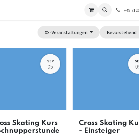
ontakt
Widerruf
+49 712
XS-Veranstaltungen
Bevorstehend
SEP
SE
05
0
oss Skating Kurs
Cross Skating Ku
Schnupperstunde
- Einsteiger