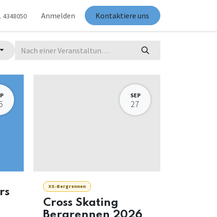
Anmelden
Kontaktiere uns
1 4348050
P
SEP
5
27
XS-Bergrennen
rs
Cross Skating
Bergrennen 2026