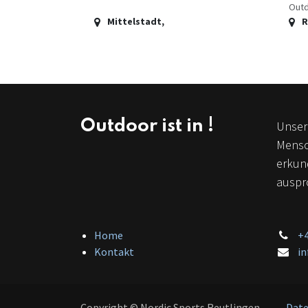
Outdo
Mittelstadt
,
R
Outdoor ist in !
Unsere
Mensc
erkun
auspro
Home
+4
Kontakt
in
Copyright © Nordic Sports Reutlingen
Date