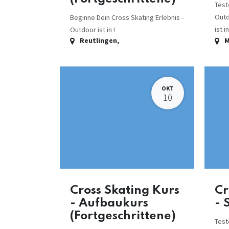
Test
Outd
Beginne Dein Cross Skating Erlebnis -
ist in
Outdoor ist in !
Reutlingen
,
M
OKT
10
Cross Skating Kurs
Cr
- Aufbaukurs
- 
(Fortgeschrittene)
Test